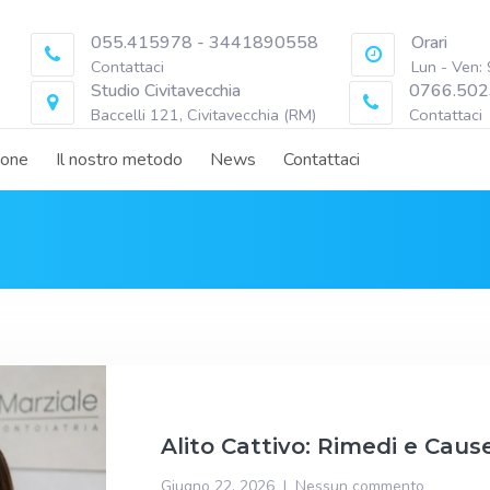
055.415978 - 3441890558
Orari
Contattaci
Lun - Ven:
Studio Civitavecchia
0766.502
Baccelli 121, Civitavecchia (RM)
Contattaci
ione
Il nostro metodo
News
Contattaci
Alito Cattivo: Rimedi e Caus
Giugno 22, 2026
Nessun commento