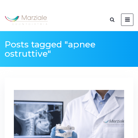
Posts tagged "apnee
ostruttive"