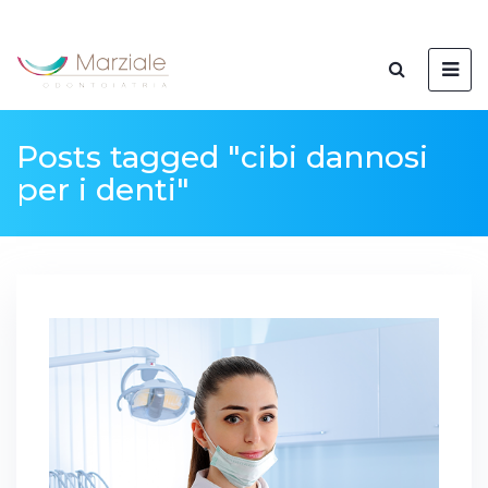
Posts tagged "cibi dannosi
per i denti"