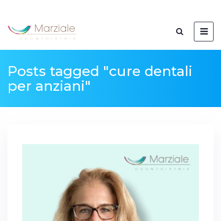
Posts tagged "cure dentali
per anziani"