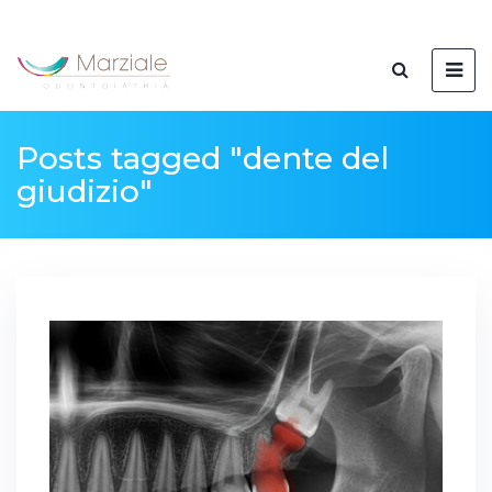
Posts tagged "dente del
giudizio"