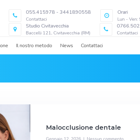
055.415978 - 3441890558
Orari
Contattaci
Lun - Ven:
Studio Civitavecchia
0766.502
Baccelli 121, Civitavecchia (RM)
Contattaci
ione
Il nostro metodo
News
Contattaci
Malocclusione dentale
Gennaio 12, 2026
Nessun commento