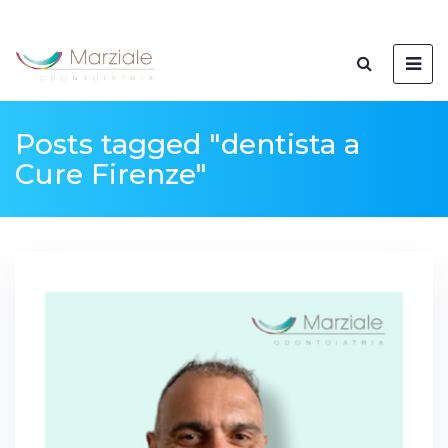
Posts tagged "dentista a
Cure Firenze"