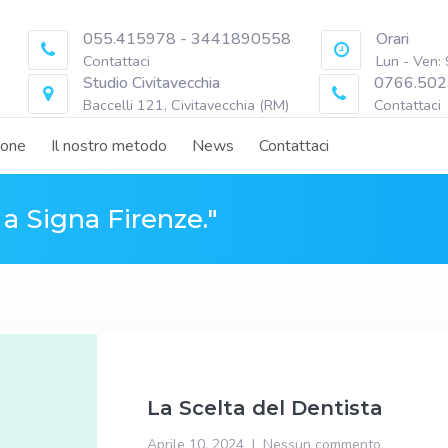
055.415978 - 3441890558
Orari
Contattaci
Lun - Ven:
Studio Civitavecchia
0766.502
Baccelli 121, Civitavecchia (RM)
Contattaci
ione
Il nostro metodo
News
Contattaci
a Signa Firenze."
La Scelta del Dentista
Aprile 10, 2024
Nessun commento