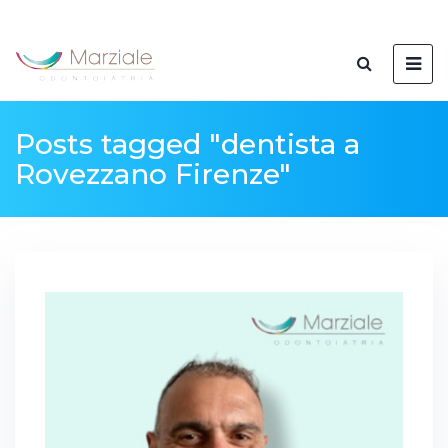
Posts tagged "dentista a
Rovezzano Firenze"