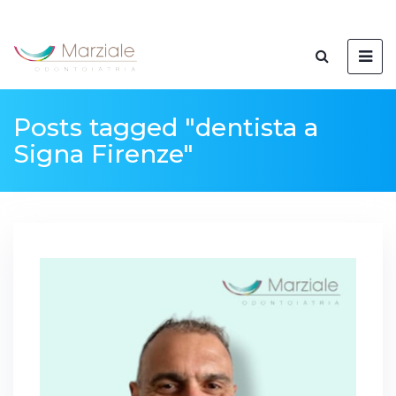
Posts tagged "dentista a
Signa Firenze"