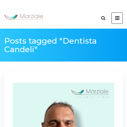
Posts tagged "Dentista
Candeli"