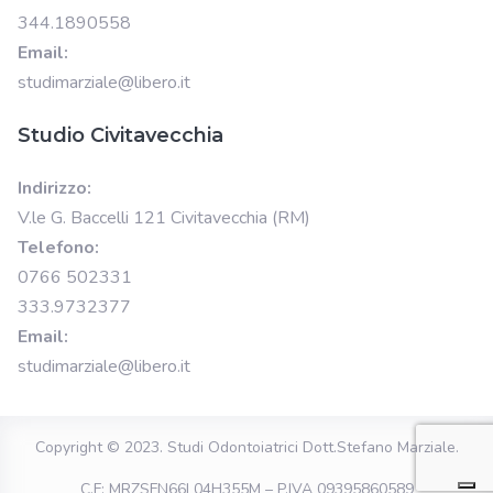
344.1890558
Email:
studimarziale@libero.it
Studio Civitavecchia
Indirizzo:
V.le G. Baccelli 121 Civitavecchia (RM)
Telefono:
0766 502331
333.9732377
Email:
studimarziale@libero.it
Copyright © 2023.
Studi Odontoiatrici Dott.Stefano Marziale
.
C.F: MRZSFN66L04H355M – P.IVA 09395860589