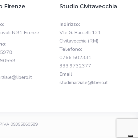
o Firenze
Studio Civitavecchia
zo:
Indirizzo:
Novoli N.81 Firenze
V.le G. Baccelli 121
Civitavecchia (RM)
no:
Telefono:
15978
0766 502331
890558
333.9732377
Email:
rziale@libero.it
studimarziale@libero.it
P.IVA 09395860589