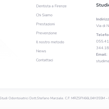
Studi
Dentista a Firenze
Chi Siamo
Indiriz
Prestazioni
Via di 
Prevenzione
Telefo
055.4
Il nostro metodo
344.1
News
Email:
Contattaci
studima
Studi Odontoiatrici Dott.Stefano Marziale
. C.F: MRZSFN66L04H355M – 