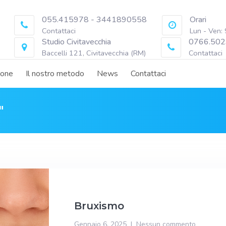
055.415978 - 3441890558
Orari
Contattaci
Lun - Ven:
Studio Civitavecchia
0766.502
Baccelli 121, Civitavecchia (RM)
Contattaci
ione
Il nostro metodo
News
Contattaci
"
Bruxismo
Gennaio 6, 2025
Nessun commento