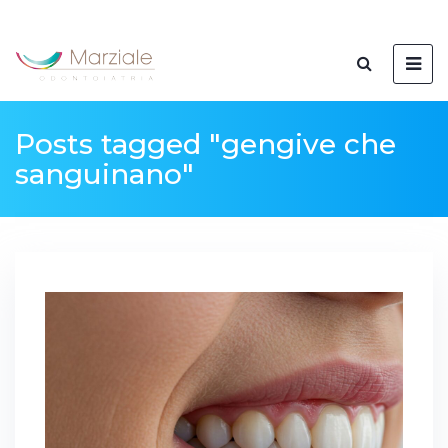
Posts tagged "gengive che
sanguinano"