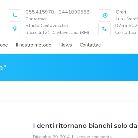
055.415978 - 3441890558
Orari
Contattaci
Lun - Ven:
Studio Civitavecchia
0766.502
Baccelli 121, Civitavecchia (RM)
Contattaci
ione
Il nostro metodo
News
Contattaci
a"
I denti ritornano bianchi solo da
Dicembre 29, 2014
Nessun commento