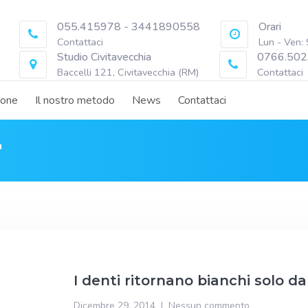
055.415978 - 3441890558
Orari
Contattaci
Lun - Ven:
Studio Civitavecchia
0766.502
Baccelli 121, Civitavecchia (RM)
Contattaci
ione
Il nostro metodo
News
Contattaci
"
I denti ritornano bianchi solo da
Dicembre 29, 2014
Nessun commento