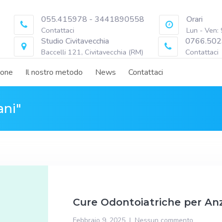
055.415978 - 3441890558
Orari
Contattaci
Lun - Ven:
Studio Civitavecchia
0766.502
Baccelli 121, Civitavecchia (RM)
Contattaci
ione
Il nostro metodo
News
Contattaci
ani"
Cure Odontoiatriche per Anz
Febbraio 9, 2025
Nessun commento