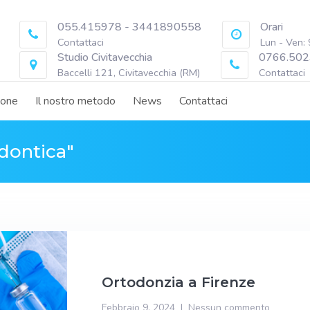
055.415978 - 3441890558
Orari
Contattaci
Lun - Ven:
Studio Civitavecchia
0766.502
Baccelli 121, Civitavecchia (RM)
Contattaci
ione
Il nostro metodo
News
Contattaci
odontica"
Ortodonzia a Firenze
Febbraio 9, 2024
Nessun commento