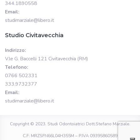
344.1890558
Email:
studimarziale@libero.it
Studio Civitavecchia
Indirizzo:
V.le G. Baccelli 121 Civitavecchia (RM)
Telefono:
0766 502331
333.9732377
Email:
studimarziale@libero.it
Copyright © 2023.
Studi Odontoiatrici Dott.Stefano Marziale
.
C.F: MRZSFN66L04H355M – P.IVA 09395860589