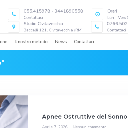
055.415978 - 3441890558
Orari
Contattaci
Lun - Ven:
Studio Civitavecchia
0766.502
Baccelli 121, Civitavecchia (RM)
Contattaci
ione
Il nostro metodo
News
Contattaci
o"
Apnee Ostruttive del Sonno
Aprile 7, 2026
Nessun commento