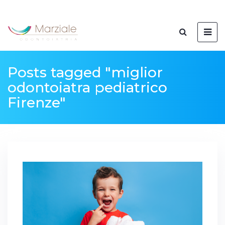
Posts tagged "miglior
odontoiatra pediatrico
Firenze"