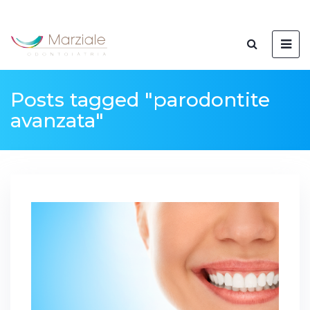
Posts tagged "parodontite
avanzata"