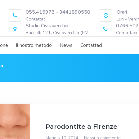
055.415978 - 3441890558
Orari
Contattaci
Lun - Ven:
Studio Civitavecchia
0766.502
Baccelli 121, Civitavecchia (RM)
Contattaci
ione
Il nostro metodo
News
Contattaci
"
Parodontite a Firenze
Maggio 10, 2024
Nessun commento