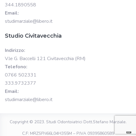
344.1890558
Email:
studimarziale@libero.it
Studio Civitavecchia
Indirizzo:
V.le G. Baccelli 121 Civitavecchia (RM)
Telefono:
0766 502331
333.9732377
Email:
studimarziale@libero.it
Copyright © 2023.
Studi Odontoiatrici Dott.Stefano Marziale
.
C.F: MRZSFN66L04H355M – P.IVA 09395860589