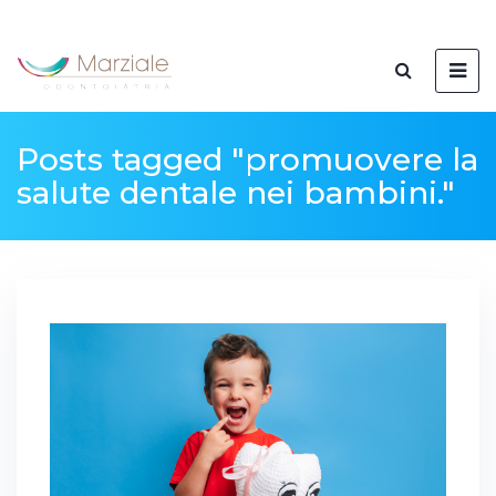
Posts tagged "promuovere la
salute dentale nei bambini."