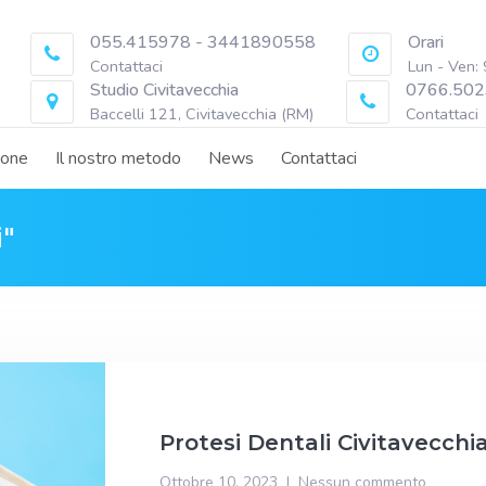
055.415978 - 3441890558
Orari
Contattaci
Lun - Ven:
Studio Civitavecchia
0766.502
Baccelli 121, Civitavecchia (RM)
Contattaci
ione
Il nostro metodo
News
Contattaci
i"
Protesi Dentali Civitavecchi
Ottobre 10, 2023
Nessun commento