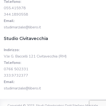
Telefono:
055.415978
344.1890558
Email:
studimarziale@libero.it
Studio Civitavecchia
Indirizzo:
V.le G. Baccelli 121 Civitavecchia (RM)
Telefono:
0766 502331
333.9732377
Email:
studimarziale@libero.it
Copyright © 2023.
Studi Odontoiatrici Dott.Stefano Marziale
.