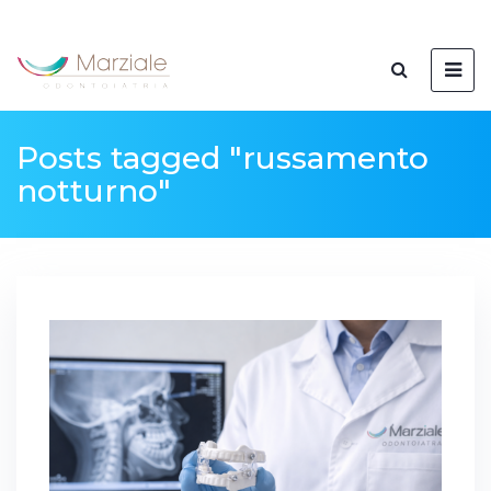
Posts tagged "russamento
notturno"