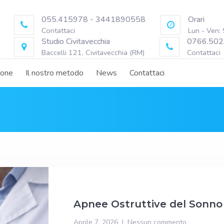
055.415978 - 3441890558
Orari
Contattaci
Lun - Ven:
Studio Civitavecchia
0766.502
Baccelli 121, Civitavecchia (RM)
Contattaci
ione
Il nostro metodo
News
Contattaci
Apnee Ostruttive del Sonno
Aprile 7, 2026
Nessun commento