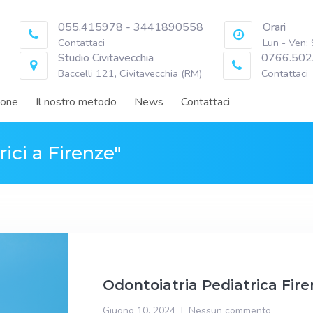
055.415978 - 3441890558
Orari
Contattaci
Lun - Ven:
Studio Civitavecchia
0766.502
Baccelli 121, Civitavecchia (RM)
Contattaci
ione
Il nostro metodo
News
Contattaci
ici a Firenze"
Odontoiatria Pediatrica Fir
Giugno 10, 2024
Nessun commento