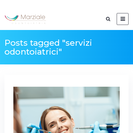
Posts tagged "servizi
odontoiatrici"