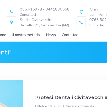
055.415978 - 3441890558
Orari
Contattaci
Lun - Ven:
Studio Civitavecchia
0766.502
Baccelli 121, Civitavecchia (RM)
Contattaci
ione
Il nostro metodo
News
Contattaci
nti"
Protesi Dentali Civitavecchi
Ottobre 10, 2023
Nessun commento