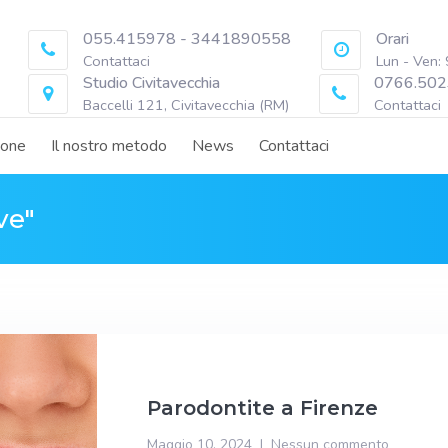
055.415978 - 3441890558
Orari
Contattaci
Lun - Ven:
Studio Civitavecchia
0766.502
Baccelli 121, Civitavecchia (RM)
Contattaci
ione
Il nostro metodo
News
Contattaci
ve"
Parodontite a Firenze
Maggio 10, 2024
Nessun commento