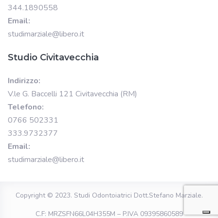
344.1890558
Email:
studimarziale@libero.it
Studio Civitavecchia
Indirizzo:
V.le G. Baccelli 121 Civitavecchia (RM)
Telefono:
0766 502331
333.9732377
Email:
studimarziale@libero.it
Copyright © 2023.
Studi Odontoiatrici Dott.Stefano Marziale
.
C.F: MRZSFN66L04H355M – P.IVA 09395860589