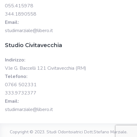
055.415978
344.1890558
Email:
studimarziale@libero.it
Studio Civitavecchia
Indirizzo:
V.le G. Baccelli 121 Civitavecchia (RM)
Telefono:
0766 502331
333.9732377
Email:
studimarziale@libero.it
Copyright © 2023.
Studi Odontoiatrici Dott.Stefano Marziale
.