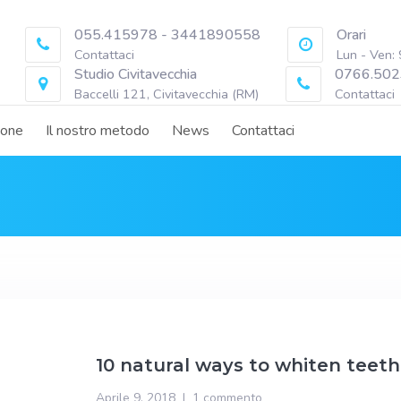
055.415978 - 3441890558
Orari
Contattaci
Lun - Ven:
Studio Civitavecchia
0766.502
Baccelli 121, Civitavecchia (RM)
Contattaci
ione
Il nostro metodo
News
Contattaci
10 natural ways to whiten teeth
Aprile 9, 2018
1 commento