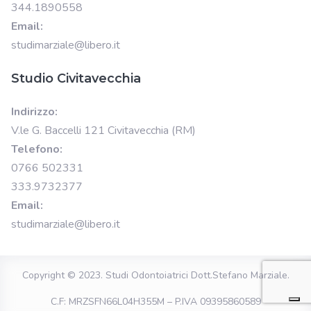
344.1890558
Email:
studimarziale@libero.it
Studio Civitavecchia
Indirizzo:
V.le G. Baccelli 121 Civitavecchia (RM)
Telefono:
0766 502331
333.9732377
Email:
studimarziale@libero.it
Copyright © 2023.
Studi Odontoiatrici Dott.Stefano Marziale
.
C.F: MRZSFN66L04H355M – P.IVA 09395860589