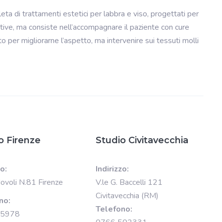
ta di trattamenti estetici per labbra e viso, progettati per
 attive, ma consiste nell’accompagnare il paziente con cure
 per migliorarne l’aspetto, ma intervenire sui tessuti molli
o Firenze
Studio Civitavecchia
zo:
Indirizzo:
Novoli N.81 Firenze
V.le G. Baccelli 121
Civitavecchia (RM)
no:
Telefono:
15978