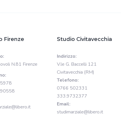
o Firenze
Studio Civitavecchia
zo:
Indirizzo:
Novoli N.81 Firenze
V.le G. Baccelli 121
Civitavecchia (RM)
no:
Telefono:
15978
0766 502331
890558
333.9732377
Email:
rziale@libero.it
studimarziale@libero.it