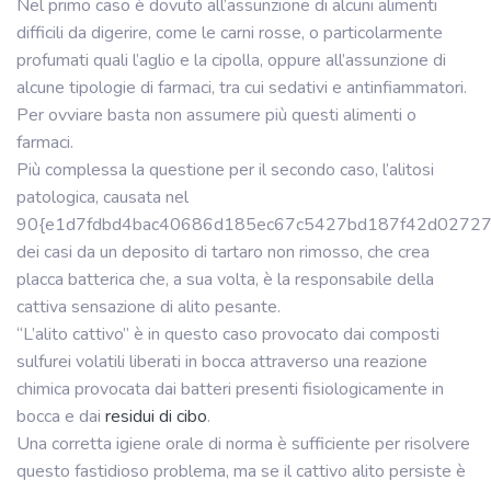
Nel primo caso è dovuto all’assunzione di alcuni alimenti
difficili da digerire, come le carni rosse, o particolarmente
profumati quali l’aglio e la cipolla, oppure all’assunzione di
alcune tipologie di farmaci, tra cui sedativi e antinfiammatori.
Per ovviare basta non assumere più questi alimenti o
farmaci.
Più complessa la questione per il secondo caso, l’alitosi
patologica, causata nel
90{e1d7fdbd4bac40686d185ec67c5427bd187f42d0272
dei casi da un deposito di tartaro non rimosso, che crea
placca batterica che, a sua volta, è la responsabile della
cattiva sensazione di alito pesante.
“L’alito cattivo” è in questo caso provocato dai composti
sulfurei volatili liberati in bocca attraverso una reazione
chimica provocata dai batteri presenti fisiologicamente in
bocca e dai
residui di cibo
.
Una corretta igiene orale di norma è sufficiente per risolvere
questo fastidioso problema, ma se il cattivo alito persiste è