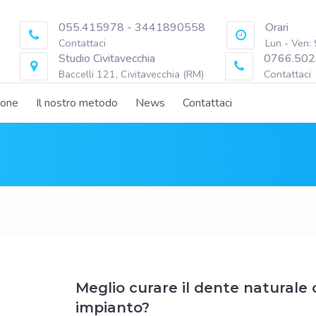
055.415978 - 3441890558
Orari
Contattaci
Lun - Ven:
Studio Civitavecchia
0766.502
Baccelli 121, Civitavecchia (RM)
Contattaci
ione
Il nostro metodo
News
Contattaci
Meglio curare il dente naturale 
impianto?