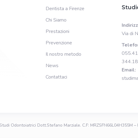
Studi
Dentista a Firenze
Chi Siamo
Indiriz
Prestazioni
Via di 
Prevenzione
Telefo
055.4
Il nostro metodo
344.1
News
Email:
Contattaci
studima
Studi Odontoiatrici Dott.Stefano Marziale
. C.F: MRZSFN66L04H355M – 