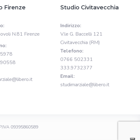
o Firenze
Studio Civitavecchia
zo:
Indirizzo:
Novoli N.81 Firenze
V.le G. Baccelli 121
Civitavecchia (RM)
no:
Telefono:
15978
0766 502331
890558
333.9732377
Email:
rziale@libero.it
studimarziale@libero.it
P.IVA 09395860589