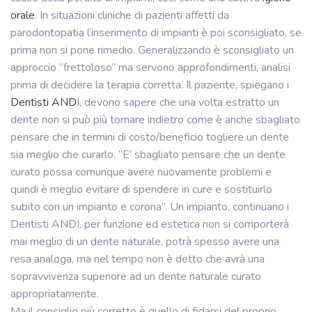
orale
. In situazioni cliniche di pazienti affetti da
parodontopatia l’inserimento di impianti è poi sconsigliato, se
prima non si pone rimedio. Generalizzando è sconsigliato un
approccio “frettoloso” ma servono approfondimenti, analisi
prima di decidere la terapia corretta. Il paziente, spiegano i
Dentisti AND
I, devono sapere che una volta estratto un
dente non si può più tornare indietro come è anche sbagliato
pensare che in termini di costo/beneficio togliere un dente
sia meglio che curarlo. “E’ sbagliato pensare che un dente
curato possa comunque avere nuovamente problemi e
quindi è meglio evitare di spendere in cure e sostituirlo
subito con un impianto e corona”. Un impianto, continuano i
Dentisti ANDI, per funzione ed estetica non si comporterà
mai meglio di un dente naturale, potrà spesso avere una
resa analoga, ma nel tempo non è detto che avrà una
sopravvivenza superiore ad un dente naturale curato
appropriatamente.
Ma il consiglio più corretto è quello di fidarsi del proprio