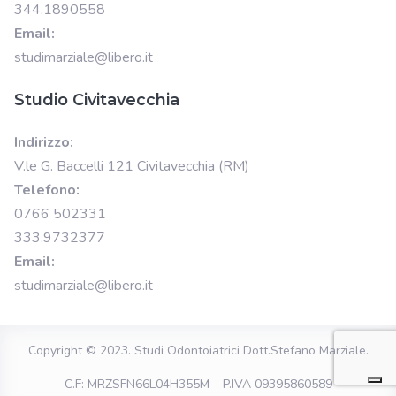
344.1890558
Email:
studimarziale@libero.it
Studio Civitavecchia
Indirizzo:
V.le G. Baccelli 121 Civitavecchia (RM)
Telefono:
0766 502331
333.9732377
Email:
studimarziale@libero.it
Copyright © 2023.
Studi Odontoiatrici Dott.Stefano Marziale
.
C.F: MRZSFN66L04H355M – P.IVA 09395860589