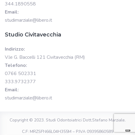
344.1890558
Email:
studimarziale@libero.it
Studio Civitavecchia
Indirizzo:
V.le G. Baccelli 121 Civitavecchia (RM)
Telefono:
0766 502331
333.9732377
Email:
studimarziale@libero.it
Copyright © 2023.
Studi Odontoiatrici Dott.Stefano Marziale
.
C.F: MRZSFN66L04H355M – P.IVA 09395860589