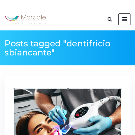
Posts tagged "dentifricio
sbiancante"