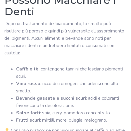
Possono Macchiare i
Denti
Dopo un trattamento di sbiancamento, lo smalto può
risultare più poroso e quindi più vulnerabile all’assorbimento
dei pigmenti. Alcuni alimenti e bevande sono noti per
macchiare i denti e andrebbero limitati o consumati con
cautela:
Caffè e tè
: contengono tannini che lasciano pigmenti
scuri.
Vino rosso
: ricco di cromogeni che aderiscono allo
smalto.
Bevande gassate e succhi scuri
: acidi e coloranti
favoriscono la decolorazione.
Salse forti
: soia, curry, pomodoro concentrato.
Frutti scuri
: mirtilli, more, ciliegie, melograno.
Consiglio pratico: se non vuoi rinunciare al caffè o ad altre