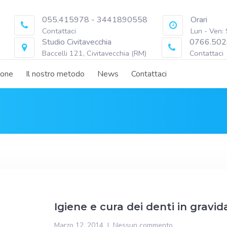
055.415978 - 3441890558
Orari
Contattaci
Lun - Ven:
Studio Civitavecchia
0766.502
Baccelli 121, Civitavecchia (RM)
Contattaci
ione
Il nostro metodo
News
Contattaci
Igiene e cura dei denti in gravida
Marzo 12, 2014
Nessun commento