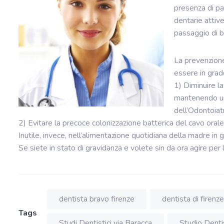
presenza di pa
dentarie attiv
passaggio di b
La prevenzione
essere in grado
1) Diminuire l
mantenendo una
dell’Odontoiatr
2) Evitare la precoce colonizzazione batterica del cavo orale d
Inutile, invece, nell’alimentazione quotidiana della madre in
Se siete in stato di gravidanza e volete sin da ora agire pe
dentista bravo firenze
dentista di firenze
Tags
Studi Dentistici via Baracca
Studio Denti