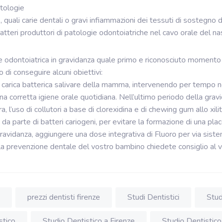
tologie
e, quali carie dentali o gravi infiammazioni dei tessuti di sosteg
atteri produttori di patologie odontoiatriche nel cavo orale del nas
 odontoiatrica in gravidanza quale primo e riconosciuto momento 
 di conseguire alcuni obiettivi:
a carica batterica salivare della mamma, intervenendo per tempo ne
 corretta igiene orale quotidiana. Nell’ultimo periodo della gravi
a, l’uso di collutori a base di clorexidina e di chewing gum allo xilit
a parte di batteri cariogeni, per evitare la formazione di una placca
 gravidanza, aggiungere una dose integrativa di Fluoro per via siste
r la prevenzione dentale del vostro bambino chiedete consiglio al v
prezzi dentisti firenze
Studi Dentistici
Stud
stico
Studio Dentistico a Firenze
Studio Dentistico