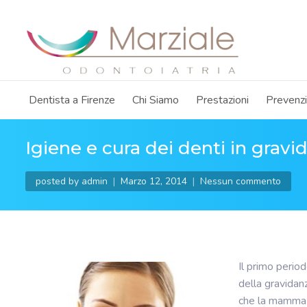
Dentista a Firenze
Chi Siamo
Prestazioni
Prevenz
Igiene e cura dei denti in gravid
posted by
admin
Marzo 12, 2014
Nessun commento
Il primo perio
della gravidanz
che la mamma i