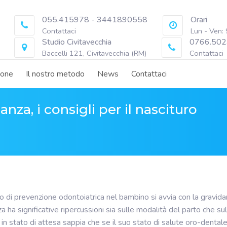
055.415978 - 3441890558
Orari
Contattaci
Lun - Ven:
Studio Civitavecchia
0766.502
Baccelli 121, Civitavecchia (RM)
Contattaci
ione
Il nostro metodo
News
Contattaci
anza, i consigli per il nascituro
do di prevenzione odontoiatrica nel bambino si avvia con la gravid
a ha significative ripercussioni sia sulle modalità del parto che s
n stato di attesa sappia che se il suo stato di salute oro-dentale