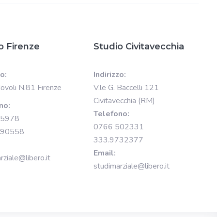
o Firenze
Studio Civitavecchia
zo:
Indirizzo:
Novoli N.81 Firenze
V.le G. Baccelli 121
Civitavecchia (RM)
no:
Telefono:
15978
0766 502331
890558
333.9732377
Email:
rziale@libero.it
studimarziale@libero.it