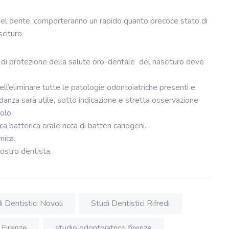
no del dente, comporteranno un rapido quanto precoce stato di
cituro.
di protezione della salute oro-dentale del nascituro deve
ll’eliminare tutte le patologie odontoiatriche presenti e
danza sarà utile, sotto indicazione e stretta osservazione
olo.
 batterica orale ricca di batteri cariogeni.
mica.
ostro dentista.
i Dentistici Novoli
Studi Dentistici Rifredi
 Firenze
studio odontoiatrico firenze