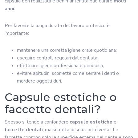
capsula ben realizzata e ben mantenuta può durare
molti
anni
.
Per favorire la lunga durata del lavoro protesico è
importante:
mantenere una corretta igiene orale quotidiana;
eseguire controlli regolari dal dentista;
effettuare igiene professionale periodica;
evitare abitudini scorrette come serrare i denti o
mordere oggetti duri.
Capsule estetiche o
faccette dentali?
Spesso si tende a confondere
capsule estetiche
e
faccette dentali
, ma si tratta di soluzioni diverse. Le
faccette coprono solo la superficie esterna del dente e sono