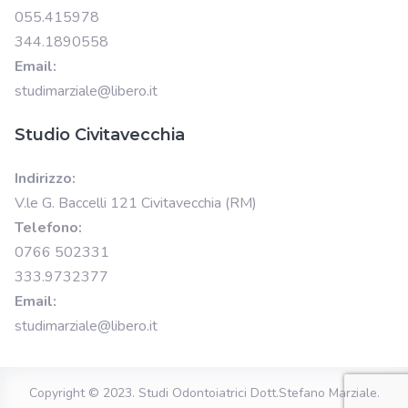
055.415978
344.1890558
Email:
studimarziale@libero.it
Studio Civitavecchia
Indirizzo:
V.le G. Baccelli 121 Civitavecchia (RM)
Telefono:
0766 502331
333.9732377
Email:
studimarziale@libero.it
Copyright © 2023.
Studi Odontoiatrici Dott.Stefano Marziale
.